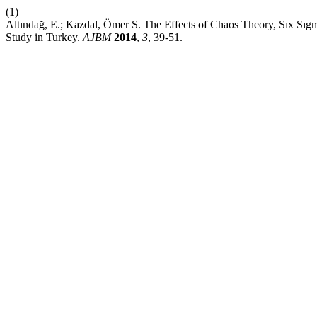
(1)
Altındağ, E.; Kazdal, Ömer S. The Effects of Chaos Theory, Sıx Sı
Study in Turkey.
AJBM
2014
,
3
, 39-51.